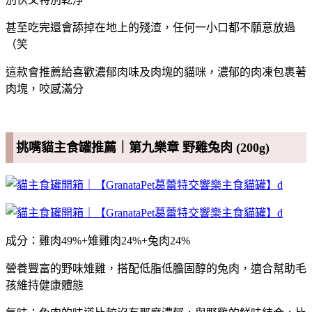
甚至吃完還會舔掉在地上的殘渣，任何一小口都不願意放過
（笑
這款會推薦給喜歡濃郁肉味及肉塊的貓咪，濃郁的肉凍包裹著
肉塊，咬感滿分
挑嘴貓主食罐推薦｜第九樂章 野雞兔肉 (200g)
成分：雞肉49%+雉雞肉24%+兔肉24%
營養豐富的野味雉雞，搭配低脂低膽固醇的兔肉，適合幫助毛
孩維持健康體態