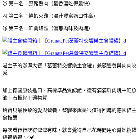
🥇 第一名：野豬鴨肉（最香濃吃得最快）
🥈 第二名：鮮蝦火雞（湯汁豐富適口性高）
🥉 第三名：鮮禽總匯（濃郁肉味及肉塊）
喵主子的澎湃大餐「葛蕾特交響樂主食罐」兼顧營養與肉肉咬
感
加上德國原裝進口、高標準品質認證，還有滿滿鮮肉塊＋鮭魚
油＋石榴籽＋礦物質
給寶貝最極致的愛與營養，整體來說是很值得回購的德國貓主
食推薦
每次看菈菈吃得津津有味，就會覺得自己花時間用心幫她挑罐
罐很值得.ᐟ.ᐟ💓