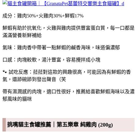
成分：雞肉50%+火雞肉30%+鮮蝦17%
鮮蝦有助於抗氧化，火雞與雞肉提供豐富蛋白質，每一口都是
滿滿營養新鮮補給
氣味：雞肉香中帶著一點鮮蝦的鹹香海味，味道偏濃郁
口感：肉塊較軟，湯汁豐富，容易攪拌成小塊
🐾 試吃反應：菈菈對這款的興趣很高，可能因為有鮮蝦的香
氣，還舔碗舔到發出聲音（笑
帶有濕潤感的肉塊，適口性很好，推薦給喜歡鮮蝦海味以及濃
郁風味的貓咪
挑嘴貓主食罐推薦｜第五樂章 純雞肉 (200g)