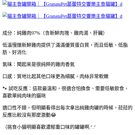
成分：純雞肉97%（含新鮮肉塊、雞肉湯、肝臟）
低溫慢燉新鮮雞肉提供了滿滿優質蛋白質，而且低敏、低脂
肪、好消化
氣味：聞起來是很純粹的雞肉香氣
口感：質地比起其他口味更為細膩，肉絲非常軟嫩
🐾 試吃反應：這款最溫和，很適合怕換食、需要低敏飲食、
喜歡單純肉味的貓咪
適口性不錯，但明顯看得出每次拿出純雞肉罐的時候，菈菈的
反應比較沒有那麼激動😂
（挑食小貓明顯喜歡濃郁重口味的罐罐啊.ᐟ.ᐟ