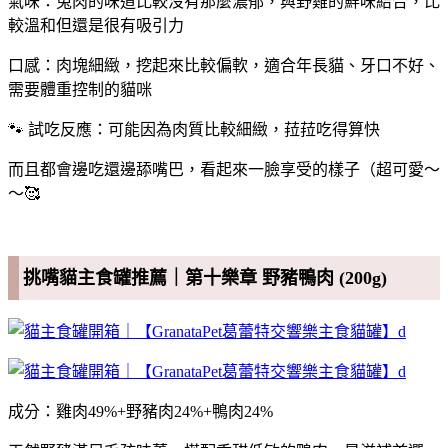
氣味：兔肉的味道比較沒有那麼濃郁，與野雞的鮮味結合，比
較溫和但還是很有吸引力
口感：肉塊細緻，挖起來比較偏軟，適合年長貓、牙口不好、
需要體重控制的貓咪
🐾 試吃反應：可能因為肉質比較細緻，菈菈吃得算快
而且都會邊吃還邊舔嘴巴，看起來一臉享受的樣子（超可愛～
～🥰
挑嘴貓主食罐推薦｜第十樂章 野豬鴨肉 (200g)
成分：雞肉49%+野豬肉24%+鴨肉24%