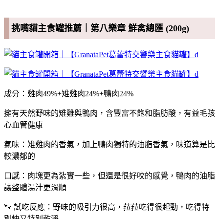
挑嘴貓主食罐推薦｜第八樂章 鮮禽總匯 (200g)
成分：雞肉49%+雉雞肉24%+鴨肉24%
擁有天然野味的雉雞與鴨肉，含豐富不飽和脂肪酸，有益毛孩
心血管健康
氣味：雉雞肉的香氣，加上鴨肉獨特的油脂香氣，味道算是比
較濃郁的
口感：肉塊更為紮實一些，但還是很好咬的感覺，鴨肉的油脂
讓整體湯汁更滑順
🐾 試吃反應：野味的吸引力很高，菈菈吃得很起勁，吃得特
別快又特別乾淨