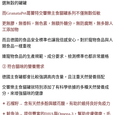
選無穀的罐罐
而GranataPet葛蕾特交響樂主食貓罐系列不僅無穀低敏
更無膠，無香料，無色素，無額外糖分，無防腐劑，無多餘人
工添加物
而且德國的食品安全標準也讓我倍感安心，對於寵物食品與人
類食品一樣重視
連寵物食品的生產規範、成分要求、檢測標準也都非常嚴格
② 符合貓咪的營養需求
德國主食罐都會比較強調高肉含量，且注重天然營養搭配
交響樂主食貓罐就特別添加了有科學依據的多種天然營養成
分，來增強貓咪的健康
✦ 石榴籽→ 含有天然多酚與韖花酸，有助於維持良好免疫力
✦ 鮭魚油→ 提供豐富的DHA與Omega-3，幫助皮膚健康、毛